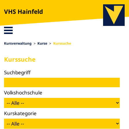
VHS Hainfeld
Kursverwaltung
Kurse
Kurssuche
Kurssuche
Such­begriff
Volks­hoch­schule
Kurs­ka­te­gorie